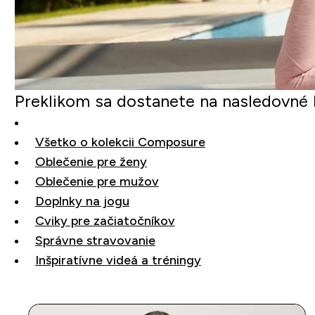
Preklikom sa dostanete na nasledovné 
Všetko o kolekcii Composure
Oblečenie pre ženy
Oblečenie pre mužov
Doplnky na jogu
Cviky pre začiatočníkov
Správne stravovanie
Inšpiratívne videá a tréningy