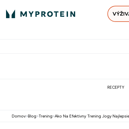
VÝŽIV
Bests
Doručenie Zadarmo Od €65
Najlepšia 
RECEPTY
Domov
>
Blog
>
Trening
>
Ako Na Efektivny Trening Jogy Najlepsi