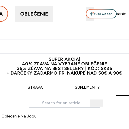
A
OBLEČENIE
Fuel Coach
ellery
Proteín
Vitamíny
Tyčinky a snacky
Vegán
Enter Proteín submenu
Enter Vitamíny submenu
Enter Tyčinky
Ent
⌄
⌄
⌄
⌄
Kvalita
Doprava zadarmo na proteíny nad 45€ v aplikácii
10€ z
SUPER AKCIA!
40% ZĽAVA NA VYBRANÉ OBLEČENIE
35% ZĽAVA NA BESTSELLERY | KÓD: SK35
+ DARČEKY ZADARMO PRI NÁKUPE NAD 50€ A 90€
STRAVA
SUPLEMENTY
e Oblecenie Na Jogu