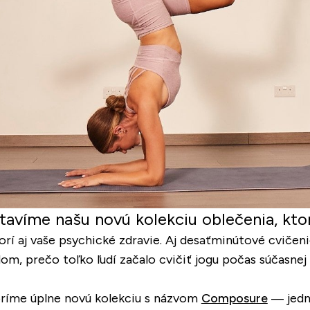
víme našu novú kolekciu oblečenia, ktorá
rí aj vaše psychické zdravie. Aj desaťminútové cvičeni
dom, prečo toľko ľudí začalo cvičiť jogu počas súčasnej 
voríme úplne novú kolekciu s názvom
Composure
— jedná