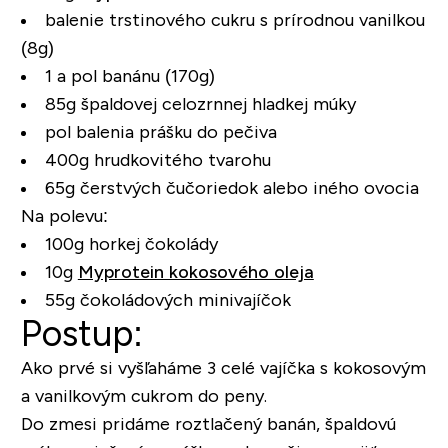
balenie trstinového cukru s prírodnou vanilkou
(8g)
1 a pol banánu (170g)
85g špaldovej celozrnnej hladkej múky
pol balenia prášku do pečiva
400g hrudkovitého tvarohu
65g čerstvých čučoriedok alebo iného ovocia
Na polevu:
100g horkej čokolády
10g
Myprotein kokosového oleja
55g čokoládových minivajíčok
Postup:
Ako prvé si vyšľaháme 3 celé vajíčka s kokosovým
a vanilkovým cukrom do peny.
Do zmesi pridáme roztlačený banán, špaldovú