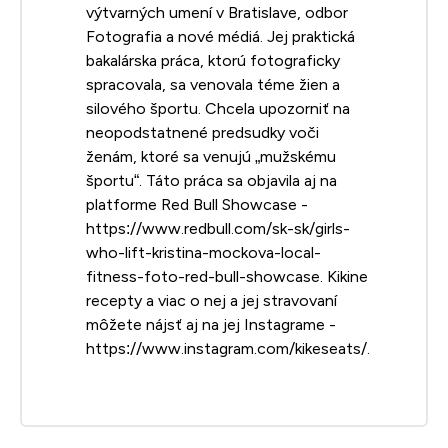
výtvarných umení v Bratislave, odbor
Fotografia a nové médiá. Jej praktická
bakalárska práca, ktorú fotograficky
spracovala, sa venovala téme žien a
silového športu. Chcela upozorniť na
neopodstatnené predsudky voči
ženám, ktoré sa venujú „mužskému
športu“. Táto práca sa objavila aj na
platforme Red Bull Showcase -
https://www.redbull.com/sk-sk/girls-
who-lift-kristina-mockova-local-
fitness-foto-red-bull-showcase. Kikine
recepty a viac o nej a jej stravovaní
môžete nájsť aj na jej Instagrame -
https://www.instagram.com/kikeseats/.