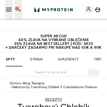
Najlepšia Kvalita
SUPER AKCIA!
40% ZĽAVA NA VYBRANÉ OBLEČENIE
35% ZĽAVA NA BESTSELLERY | KÓD: SK35
+ DARČEKY ZADARMO PRI NÁKUPE NAD 50€ A 90€
RECEPTY
STRAVA
SUPLEMENTY
TRÉNIN
Domov
>
Blog
>
Recepty
>
Velkonocny Tvarohovy Chlebik S Cokoladovou Polevou
RECEPTY