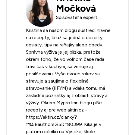
Močková
Spisovateľ a expert
Kristína sa našom blogu sústredí hlavne
na recepty, či už sa jedná o dezerty,
desiaty, tipy na raňajky alebo obedy.
Správna výživa je jej blízka, pretože
okrem toho, že vo voľnom čase rada
trávi čas v kuchyni, sa venuje aj
posilňovaniu. Vyše dvoch rokov sa
stravuje a zaujíma o flexibilné
stravovanie (IIFYM) a vďaka tomu má
základné poznatky aj z oblasti stravy a
výživy. Okrem Myprotein blogu píše
recepty aj pre web aktin.cz -
https://aktin.cz/clanky?
f%5Bauthors%5D=80399. Kika je v
piatom ročníku na Vysokej škole