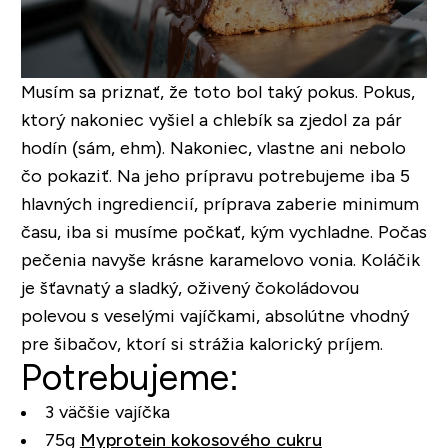
Musím sa priznať, že toto bol taký pokus. Pokus,
ktorý nakoniec vyšiel a chlebík sa zjedol za pár
hodín (sám, ehm). Nakoniec, vlastne ani nebolo
čo pokaziť. Na jeho prípravu potrebujeme iba 5
hlavných ingrediencií, príprava zaberie minimum
času, iba si musíme počkať, kým vychladne. Počas
pečenia navyše krásne karamelovo vonia. Koláčik
je šťavnatý a sladký, oživený čokoládovou
polevou s veselými vajíčkami, absolútne vhodný
pre šibačov, ktorí si strážia kalorický príjem.
Potrebujeme:
3 väčšie vajíčka
75g
Myprotein kokosového cukru