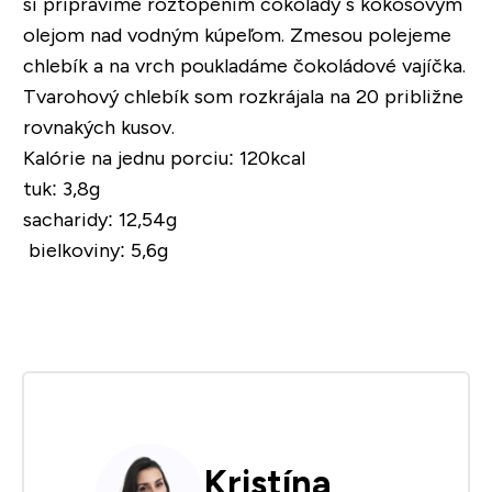
si pripravíme roztopením čokolády s kokosovým
olejom nad vodným kúpeľom. Zmesou polejeme
chlebík a na vrch poukladáme čokoládové vajíčka.
Tvarohový chlebík som rozkrájala na 20 približne
rovnakých kusov.
Kalórie na jednu porciu:
120kcal
tuk:
3,8g
sacharidy:
12,54g
bielkoviny:
5,6g
Kristína