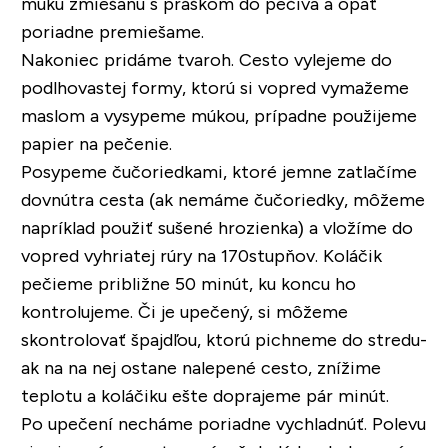
múku zmiešanú s práškom do pečiva a opäť
poriadne premiešame.
Nakoniec pridáme tvaroh. Cesto vylejeme do
podlhovastej formy, ktorú si vopred vymažeme
maslom a vysypeme múkou, prípadne použijeme
papier na pečenie.
Posypeme čučoriedkami, ktoré jemne zatlačíme
dovnútra cesta (ak nemáme čučoriedky, môžeme
napríklad použiť sušené hrozienka) a vložíme do
vopred vyhriatej rúry na 170stupňov. Koláčik
pečieme približne 50 minút, ku koncu ho
kontrolujeme. Či je upečený, si môžeme
skontrolovať špajdľou, ktorú pichneme do stredu-
ak na na nej ostane nalepené cesto, znížime
teplotu a koláčiku ešte doprajeme pár minút.
Po upečení necháme poriadne vychladnúť. Polevu