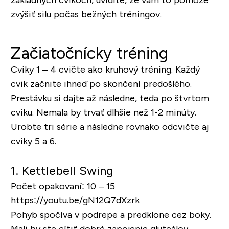
zvýšiť silu počas bežných tréningov.
Začiatočnícky tréning
Cviky 1 – 4 cvičte ako kruhový tréning. Každý
cvik začnite ihneď po skončení predošlého.
Prestávku si dajte až následne, teda po štvrtom
cviku. Nemala by trvať dlhšie než 1-2 minúty.
Urobte tri série a následne rovnako odcvičte aj
cviky 5 a 6.
1. Kettlebell Swing
Počet opakovaní: 10 – 15
https://youtu.be/gN12Q7dXzrk
Pohyb spočíva v podrepe a predklone cez boky.
Mali by ste cítiť dobré zapojenie gluteálov