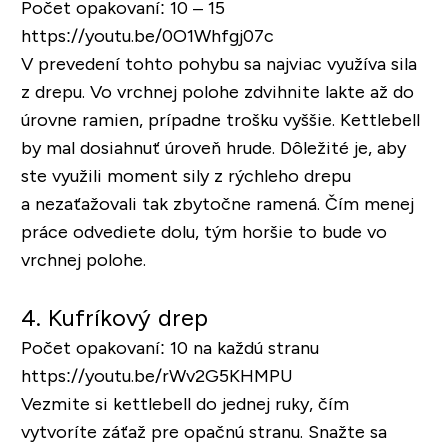
Počet opakovaní: 10 – 15
https://youtu.be/0O1Whfgj07c
V prevedení tohto pohybu sa najviac využíva sila
z drepu. Vo vrchnej polohe zdvihnite lakte až do
úrovne ramien, prípadne trošku vyššie. Kettlebell
by mal dosiahnuť úroveň hrude. Dôležité je, aby
ste využili moment sily z rýchleho drepu
a nezaťažovali tak zbytočne ramená. Čím menej
práce odvediete dolu, tým horšie to bude vo
vrchnej polohe.
4. Kufríkový drep
Počet opakovaní: 10 na každú stranu
https://youtu.be/rWv2G5KHMPU
Vezmite si kettlebell do jednej ruky, čím
vytvoríte záťaž pre opačnú stranu. Snažte sa