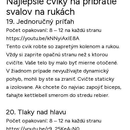
Najlepšie cviky na pribratie
svalov na rukách
19. Jednoručný príťah
Počet opakovaní: 8 – 12 na každú stranu
https://youtu.be/kNNyiAxIE8A
Tento cvik robte so zapretým kolenom a rukou.
Vždy si zaprite opačnú stranu než s ktorou
cvičíte. Vaše telo by malo byť mierne otočené.
V žiadnom prípade nevyužívajte dynamický
pohyb, mohli by ste sa zraniť. Cvičte staticky
a izolovane. Ak chcete čo najviac zapojiť biceps,
ťahajte kettlebell smerom do stredu rebier.
20. Tlaky nad hlavu
Počet opakovaní: 8 – 12 na každú stranu
https://youtu.be/r9_25KeA-N0