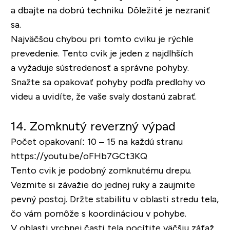
a dbajte na dobrú techniku. Dôležité je nezraniť
sa.
Najväčšou chybou pri tomto cviku je rýchle
prevedenie. Tento cvik je jeden z najdlhších
a vyžaduje sústredenosť a správne pohyby.
Snažte sa opakovať pohyby podľa predlohy vo
videu a uvidíte, že vaše svaly dostanú zabrať.
14. Zomknutý reverzný výpad
Počet opakovaní: 10 – 15 na každú stranu
https://youtu.be/oFHb7GCt3KQ
Tento cvik je podobný zomknutému drepu.
Vezmite si závažie do jednej ruky a zaujmite
pevný postoj. Držte stabilitu v oblasti stredu tela,
čo vám pomôže s koordináciou v pohybe.
V oblasti vrchnej časti tela pocítite väčšiu záťaž,