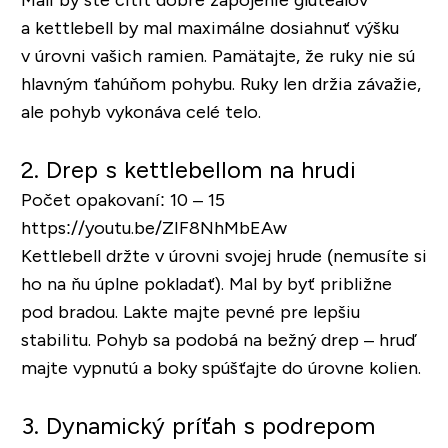
a kettlebell by mal maximálne dosiahnuť výšku
v úrovni vašich ramien. Pamätajte, že ruky nie sú
hlavným ťahúňom pohybu. Ruky len držia závažie,
ale pohyb vykonáva celé telo.
2. Drep s kettlebellom na hrudi
Počet opakovaní: 10 – 15
https://youtu.be/ZIF8NhMbEAw
Kettlebell držte v úrovni svojej hrude (nemusíte si
ho na ňu úplne pokladať). Mal by byť približne
pod bradou. Lakte majte pevné pre lepšiu
stabilitu. Pohyb sa podobá na bežný drep – hruď
majte vypnutú a boky spúšťajte do úrovne kolien.
3. Dynamický príťah s podrepom