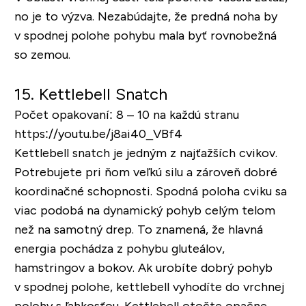
no je to výzva. Nezabúdajte, že predná noha by
v spodnej polohe pohybu mala byť rovnobežná
so zemou.
15. Kettlebell Snatch
Počet opakovaní: 8 – 10 na každú stranu
https://youtu.be/j8ai40_VBf4
Kettlebell snatch je jedným z najťažších cvikov.
Potrebujete pri ňom veľkú silu a zároveň dobré
koordinačné schopnosti. Spodná poloha cviku sa
viac podobá na dynamický pohyb celým telom
než na samotný drep. To znamená, že hlavná
energia pochádza z pohybu gluteálov,
hamstringov a bokov. Ak urobíte dobrý pohyb
v spodnej polohe, kettlebell vyhodíte do vrchnej
polohy s ľahkosťou. Kettlebell otočte opačne