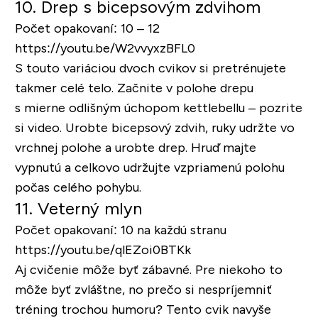
10. Drep s bicepsovým zdvihom
Počet opakovaní: 10 – 12
https://youtu.be/W2vvyxzBFL0
S touto variáciou dvoch cvikov si pretrénujete
takmer celé telo. Začnite v polohe drepu
s mierne odlišným úchopom kettlebellu – pozrite
si video. Urobte bicepsový zdvih, ruky udržte vo
vrchnej polohe a urobte drep. Hruď majte
vypnutú a celkovo udržujte vzpriamenú polohu
počas celého pohybu.
11. Veterný mlyn
Počet opakovaní: 10 na každú stranu
https://youtu.be/qlEZoi0BTKk
Aj cvičenie môže byť zábavné. Pre niekoho to
môže byť zvláštne, no prečo si nespríjemniť
tréning trochou humoru? Tento cvik navyše