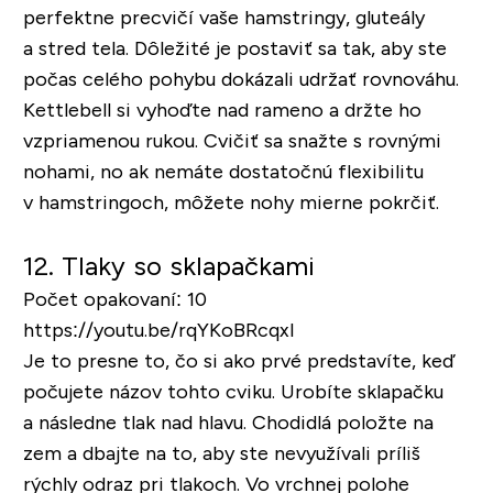
perfektne precvičí vaše hamstringy, gluteály
a stred tela. Dôležité je postaviť sa tak, aby ste
počas celého pohybu dokázali udržať rovnováhu.
Kettlebell si vyhoďte nad rameno a držte ho
vzpriamenou rukou. Cvičiť sa snažte s rovnými
nohami, no ak nemáte dostatočnú flexibilitu
v hamstringoch, môžete nohy mierne pokrčiť.
12. Tlaky so sklapačkami
Počet opakovaní: 10
https://youtu.be/rqYKoBRcqxI
Je to presne to, čo si ako prvé predstavíte, keď
počujete názov tohto cviku. Urobíte sklapačku
a následne tlak nad hlavu. Chodidlá položte na
zem a dbajte na to, aby ste nevyužívali príliš
rýchly odraz pri tlakoch. Vo vrchnej polohe