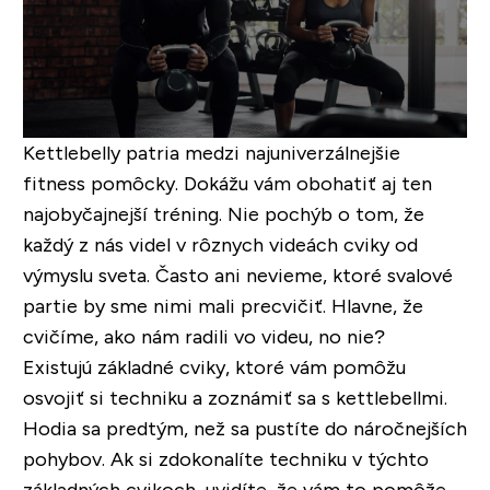
Kettlebelly patria medzi najuniverzálnejšie
fitness pomôcky. Dokážu vám obohatiť aj ten
najobyčajnejší tréning. Nie pochýb o tom, že
každý z nás videl v rôznych videách cviky od
výmyslu sveta. Často ani nevieme, ktoré svalové
partie by sme nimi mali precvičiť. Hlavne, že
cvičíme, ako nám radili vo videu, no nie?
Existujú základné cviky, ktoré vám pomôžu
osvojiť si techniku a zoznámiť sa s kettlebellmi.
Hodia sa predtým, než sa pustíte do náročnejších
pohybov. Ak si zdokonalíte techniku v týchto
základných cvikoch, uvidíte, že vám to pomôže