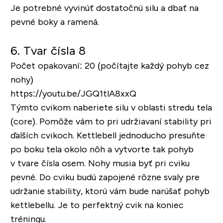
Je potrebné vyvinúť dostatočnú silu a dbať na
pevné boky a ramená.
6. Tvar čísla 8
Počet opakovaní: 20 (počítajte každý pohyb cez
nohy)
https://youtu.be/JGQ1tlA8xxQ
Týmto cvikom naberiete silu v oblasti stredu tela
(core). Pomôže vám to pri udržiavaní stability pri
ďalších cvikoch. Kettlebell jednoducho presuňte
po boku tela okolo nôh a vytvorte tak pohyb
v tvare čísla osem. Nohy musia byť pri cviku
pevné. Do cviku budú zapojené rôzne svaly pre
udržanie stability, ktorú vám bude narúšať pohyb
kettlebellu. Je to perfektný cvik na koniec
tréningu.