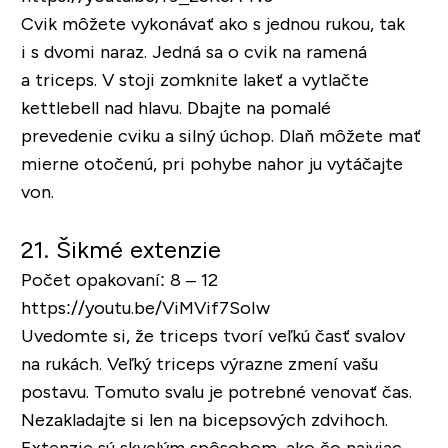
Cvik môžete vykonávať ako s jednou rukou, tak
i s dvomi naraz. Jedná sa o cvik na ramená
a triceps. V stoji zomknite lakeť a vytlačte
kettlebell nad hlavu. Dbajte na pomalé
prevedenie cviku a silný úchop. Dlaň môžete mať
mierne otočenú, pri pohybe nahor ju vytáčajte
von.
21. Šikmé extenzie
Počet opakovaní: 8 – 12
https://youtu.be/ViMVif7SoIw
Uvedomte si, že triceps tvorí veľkú časť svalov
na rukách. Veľký triceps výrazne zmení vašu
postavu. Tomuto svalu je potrebné venovať čas.
Nezakladajte si len na bicepsových zdvihoch.
Extenzie sú skvelým spôsobom, ako čo najviac