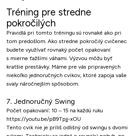
Tréning pre stredne
pokročilých
Pravidlá pri tomto tréningu sú rovnaké ako pri
tom predošlom. Ako stredne pokročilý cvičenec
budete využívať rovnaký počet opakovaní
s mierne ťažšími váhami. Výzvou môžu byť
kratšie prestávky. Máme pre vás pripravených
niekoľko jednoručných cvikov, ktoré zapoja vaše
svaly náročnejším spôsobom.
7. Jednoručný Swing
Počet opakovaní: 10 – 15 na každú ruku
https://youtu.be/pB9Tpjj-xOU
Tento cvik nie je príliš odlišný od swingu s dvomi
rukami. Technicky sa jedná o rovnaký pohyb, no